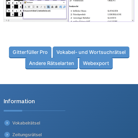
Gitterfüller Pro
Vokabel- und Wortsuchrätsel
Andere Rätselarten
Webexport
Information
Vokabelrätsel
Zeitungsrätsel