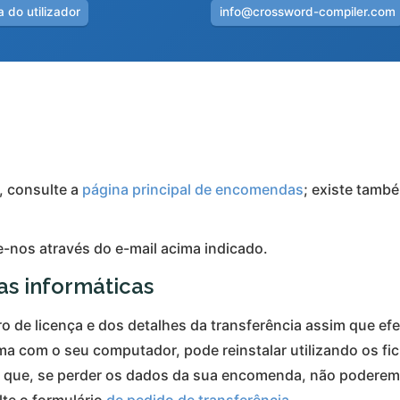
 do utilizador
info@crossword-compiler.com
, consulte a
página principal de encomendas
; existe tamb
nos através do e-mail acima indicado.
s informáticas
 de licença e dos detalhes da transferência assim que ef
ma com o seu computador, pode reinstalar utilizando os fich
ão que, se perder os dados da sua encomenda, não poderemo
te o formulário
de pedido de transferência
.