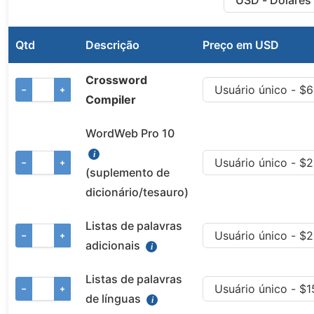
Qtd
Descrição
Preço em USD
Crossword
−
+
Compiler
WordWeb Pro 10
−
+
(suplemento de
dicionário/tesauro)
Listas de palavras
−
+
adicionais
Listas de palavras
−
+
de línguas